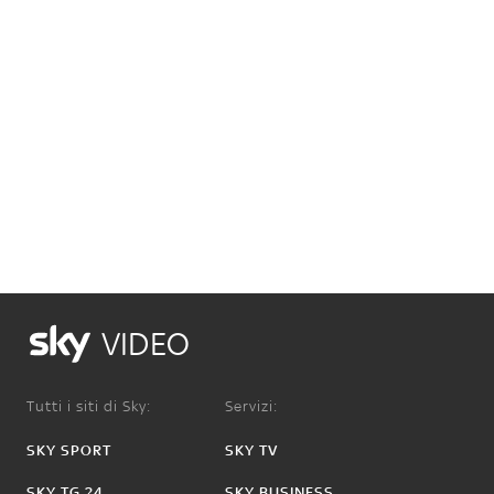
VIDEO
Tutti i siti di Sky:
Servizi:
SKY SPORT
SKY TV
SKY TG 24
SKY BUSINESS