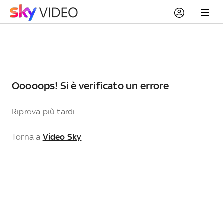
Ooooops! Si è verificato un errore
Riprova più tardi
Torna a
Video Sky