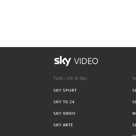
VIDEO
Tutti i siti di Sky:
Se
SKY SPORT
S
SKY TG 24
S
SKY VIDEO
N
SKY ARTE
S