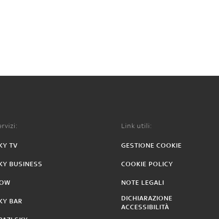
rvizi:
Link utili:
KY TV
GESTIONE COOKIE
KY BUSINESS
COOKIE POLICY
OW
NOTE LEGALI
DICHIARAZIONE
KY BAR
ACCESSIBILITÀ