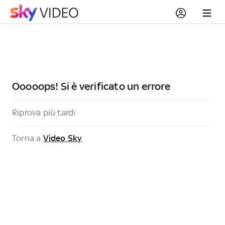
Ooooops! Si è verificato un errore
Riprova più tardi
Torna a
Video Sky