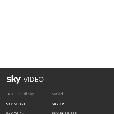
VIDEO
Tutti i siti di Sky:
Servizi:
SKY SPORT
SKY TV
SKY TG 24
SKY BUSINESS