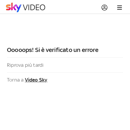
Ooooops! Si è verificato un errore
Riprova più tardi
Torna a
Video Sky