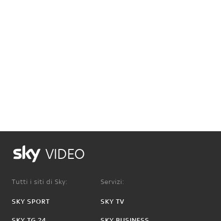
VIDEO
Tutti i siti di Sky:
Servizi:
SKY SPORT
SKY TV
SKY TG 24
SKY BUSINESS