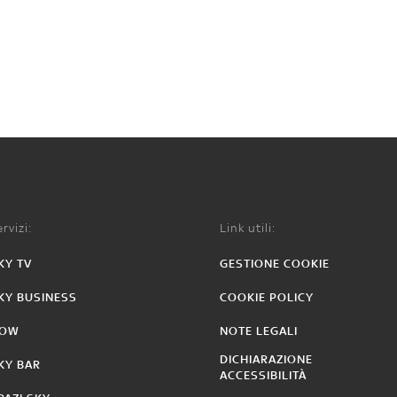
rvizi:
Link utili:
KY TV
GESTIONE COOKIE
KY BUSINESS
COOKIE POLICY
OW
NOTE LEGALI
DICHIARAZIONE
KY BAR
ACCESSIBILITÀ