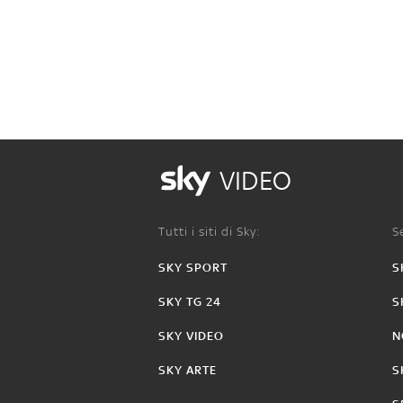
VIDEO
Tutti i siti di Sky:
Se
SKY SPORT
S
SKY TG 24
S
SKY VIDEO
N
SKY ARTE
S