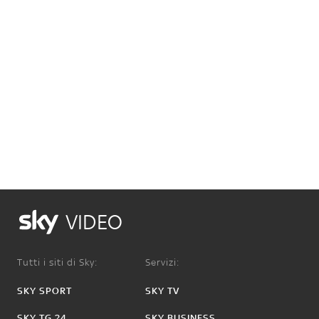
VIDEO
Tutti i siti di Sky:
Servizi:
SKY SPORT
SKY TV
SKY TG 24
SKY BUSINESS