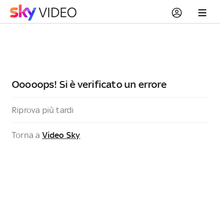
Ooooops! Si è verificato un errore
Riprova più tardi
Torna a
Video Sky