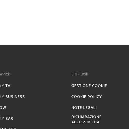
rvizi:
Link utili:
KY TV
GESTIONE COOKIE
KY BUSINESS
COOKIE POLICY
OW
NOTE LEGALI
DICHIARAZIONE
KY BAR
ACCESSIBILITÀ