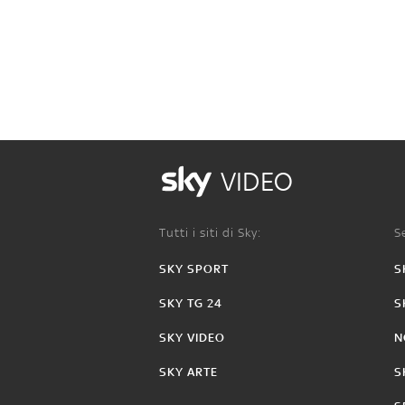
VIDEO
Tutti i siti di Sky:
Se
SKY SPORT
S
SKY TG 24
S
SKY VIDEO
N
SKY ARTE
S