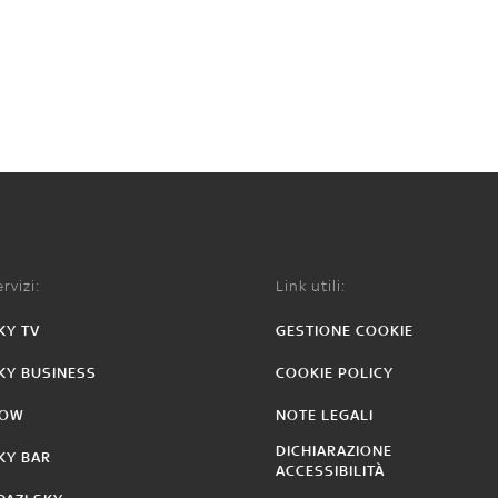
rvizi:
Link utili:
KY TV
GESTIONE COOKIE
KY BUSINESS
COOKIE POLICY
OW
NOTE LEGALI
DICHIARAZIONE
KY BAR
ACCESSIBILITÀ