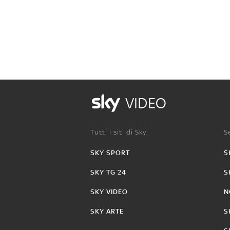
VIDEO
Tutti i siti di Sky:
Se
SKY SPORT
S
SKY TG 24
S
SKY VIDEO
N
SKY ARTE
S