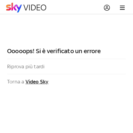
Ooooops! Si è verificato un errore
Riprova più tardi
Torna a
Video Sky