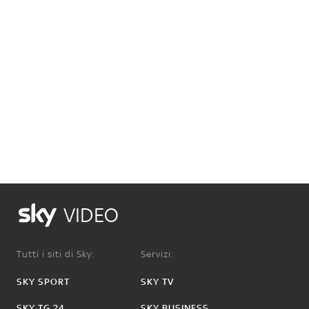
VIDEO
Tutti i siti di Sky:
Servizi:
SKY SPORT
SKY TV
SKY TG 24
SKY BUSINESS