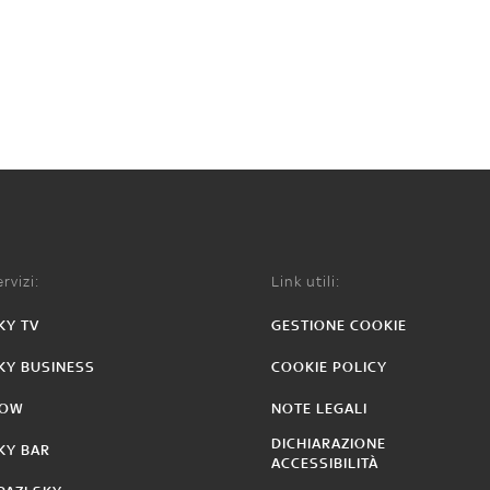
rvizi:
Link utili:
KY TV
GESTIONE COOKIE
KY BUSINESS
COOKIE POLICY
OW
NOTE LEGALI
DICHIARAZIONE
KY BAR
ACCESSIBILITÀ