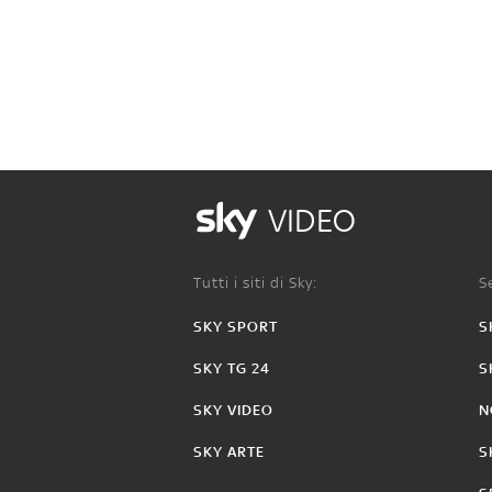
VIDEO
Tutti i siti di Sky:
Se
SKY SPORT
S
SKY TG 24
S
SKY VIDEO
N
SKY ARTE
S