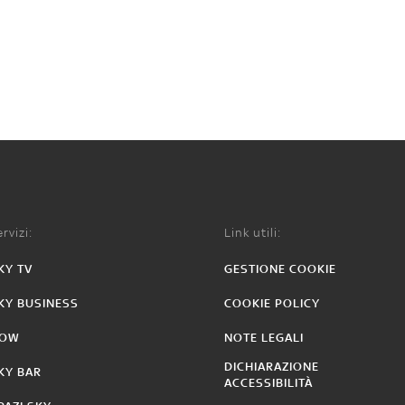
rvizi:
Link utili:
KY TV
GESTIONE COOKIE
KY BUSINESS
COOKIE POLICY
OW
NOTE LEGALI
DICHIARAZIONE
KY BAR
ACCESSIBILITÀ