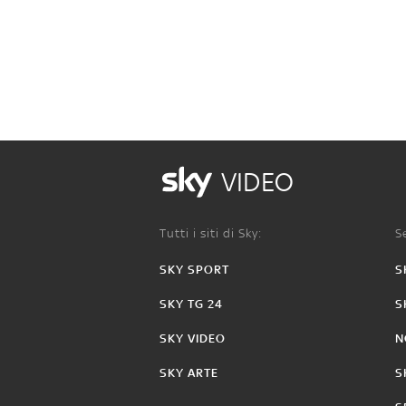
VIDEO
Tutti i siti di Sky:
Se
SKY SPORT
S
SKY TG 24
S
SKY VIDEO
N
SKY ARTE
S