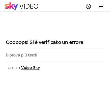
Ooooops! Si è verificato un errore
Riprova più tardi
Torna a
Video Sky