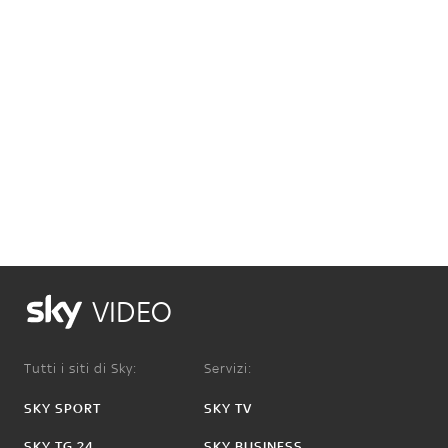
VIDEO
Tutti i siti di Sky:
Servizi:
SKY SPORT
SKY TV
SKY TG 24
SKY BUSINESS