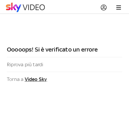
Ooooops! Si è verificato un errore
Riprova più tardi
Torna a
Video Sky