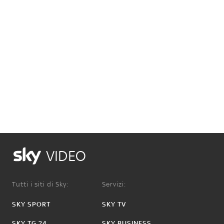
VIDEO
Tutti i siti di Sky:
Servizi:
SKY SPORT
SKY TV
SKY TG 24
SKY BUSINESS