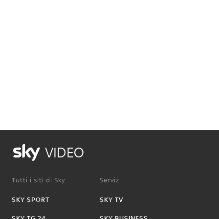
VIDEO
Tutti i siti di Sky:
Servizi:
SKY SPORT
SKY TV
SKY TG 24
SKY BUSINESS