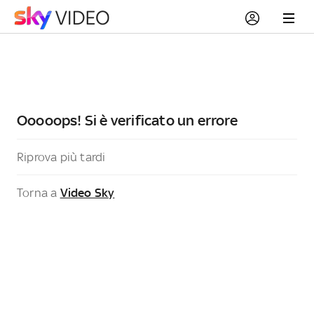
Ooooops! Si è verificato un errore
Riprova più tardi
Torna a
Video Sky