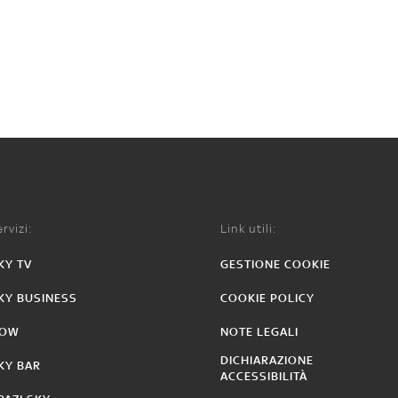
rvizi:
Link utili:
KY TV
GESTIONE COOKIE
KY BUSINESS
COOKIE POLICY
OW
NOTE LEGALI
DICHIARAZIONE
KY BAR
ACCESSIBILITÀ