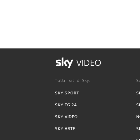
VIDEO
Tutti i siti di Sky:
Se
SKY SPORT
S
SKY TG 24
S
SKY VIDEO
N
SKY ARTE
S