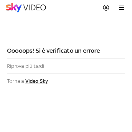
Ooooops! Si è verificato un errore
Riprova più tardi
Torna a
Video Sky