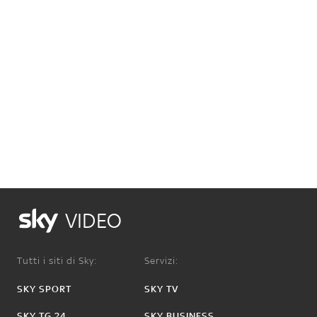
VIDEO
Tutti i siti di Sky:
Servizi:
SKY SPORT
SKY TV
SKY TG 24
SKY BUSINESS