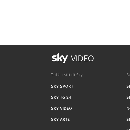
VIDEO
Tutti i siti di Sky:
Se
SKY SPORT
S
SKY TG 24
S
SKY VIDEO
N
SKY ARTE
S