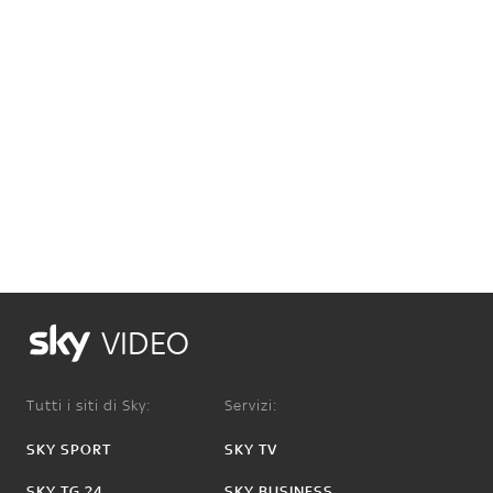
VIDEO
Tutti i siti di Sky:
Servizi:
SKY SPORT
SKY TV
SKY TG 24
SKY BUSINESS