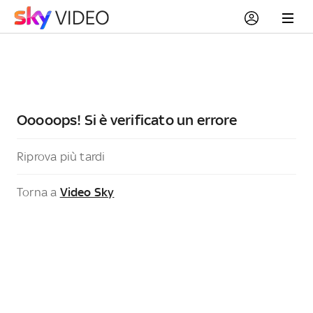
Ooooops! Si è verificato un errore
Riprova più tardi
Torna a
Video Sky