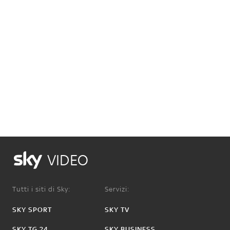
VIDEO
Tutti i siti di Sky:
Servizi:
SKY SPORT
SKY TV
SKY TG 24
SKY BUSINESS