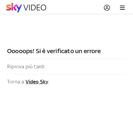
Ooooops! Si è verificato un errore
Riprova più tardi
Torna a
Video Sky