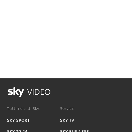
VIDEO
Tutti i siti di Sky:
Servizi:
SKY SPORT
SKY TV
SKY TG 24
SKY BUSINESS