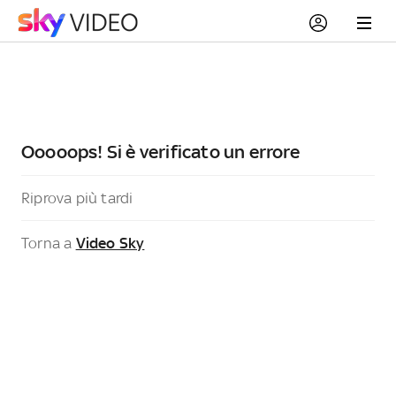
Ooooops! Si è verificato un errore
Riprova più tardi
Torna a
Video Sky