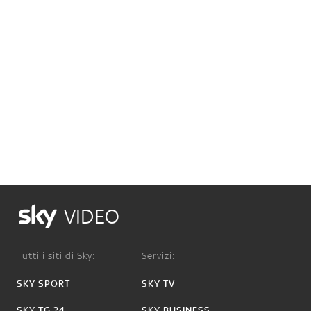
VIDEO
Tutti i siti di Sky:
Servizi:
SKY SPORT
SKY TV
SKY TG 24
SKY BUSINESS