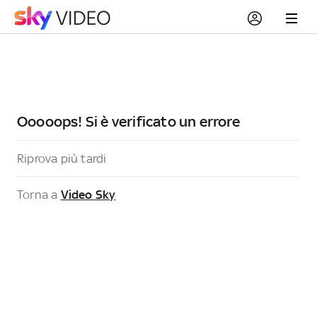
Ooooops! Si è verificato un errore
Riprova più tardi
Torna a
Video Sky