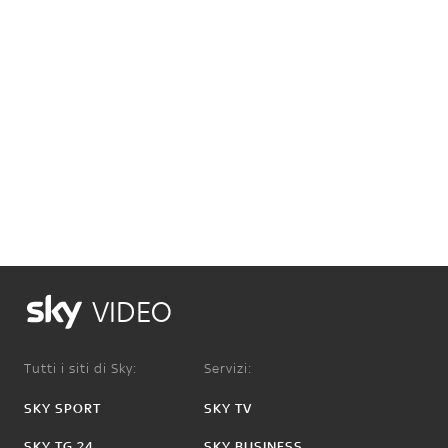
VIDEO
Tutti i siti di Sky:
Servizi:
SKY SPORT
SKY TV
SKY TG 24
SKY BUSINESS