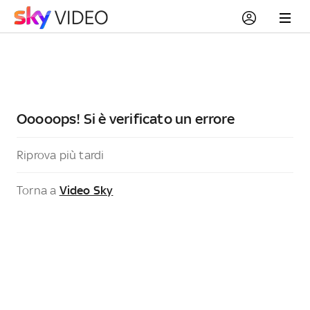
Ooooops! Si è verificato un errore
Riprova più tardi
Torna a
Video Sky