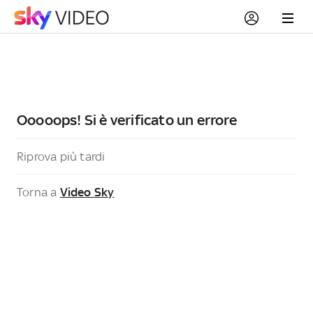
Ooooops! Si è verificato un errore
Riprova più tardi
Torna a
Video Sky