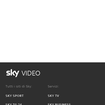
VIDEO
Tutti i siti di Sky:
Servizi:
SKY SPORT
SKY TV
SKY TG 24
SKY BUSINESS