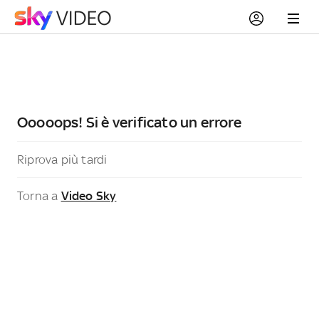
Ooooops! Si è verificato un errore
Riprova più tardi
Torna a
Video Sky