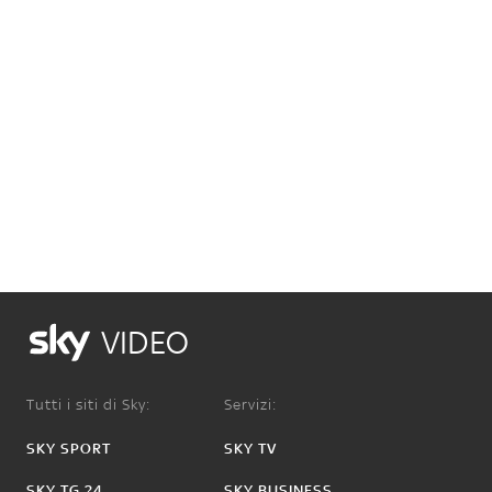
VIDEO
Tutti i siti di Sky:
Servizi:
SKY SPORT
SKY TV
SKY TG 24
SKY BUSINESS