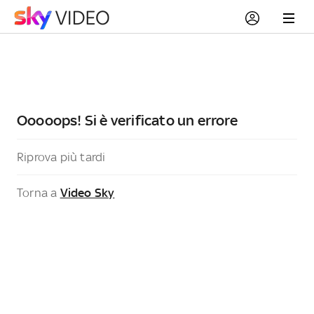
Ooooops! Si è verificato un errore
Riprova più tardi
Torna a
Video Sky