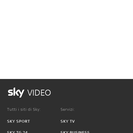
VIDEO
Tutti i siti di Sky:
Servizi:
SKY SPORT
SKY TV
SKY TG 24
SKY BUSINESS