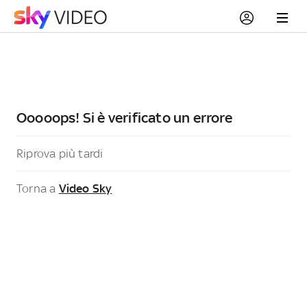
Ooooops! Si è verificato un errore
Riprova più tardi
Torna a
Video Sky