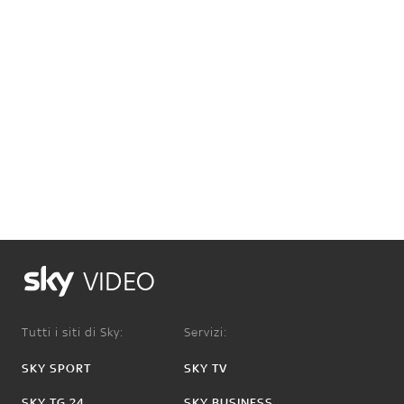
VIDEO
Tutti i siti di Sky:
Servizi:
SKY SPORT
SKY TV
SKY TG 24
SKY BUSINESS