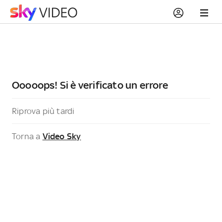
Ooooops! Si è verificato un errore
Riprova più tardi
Torna a
Video Sky