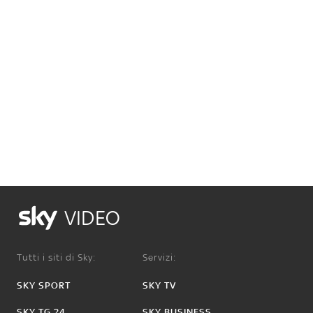
VIDEO
Tutti i siti di Sky:
Servizi:
SKY SPORT
SKY TV
SKY TG 24
SKY BUSINESS