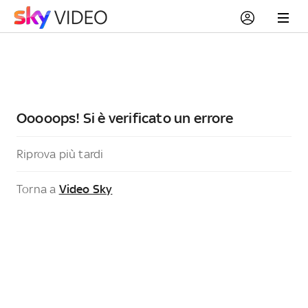
Ooooops! Si è verificato un errore
Riprova più tardi
Torna a
Video Sky