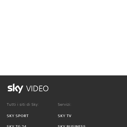
VIDEO
Tutti i siti di Sky:
Servizi:
SKY SPORT
SKY TV
SKY TG 24
SKY BUSINESS