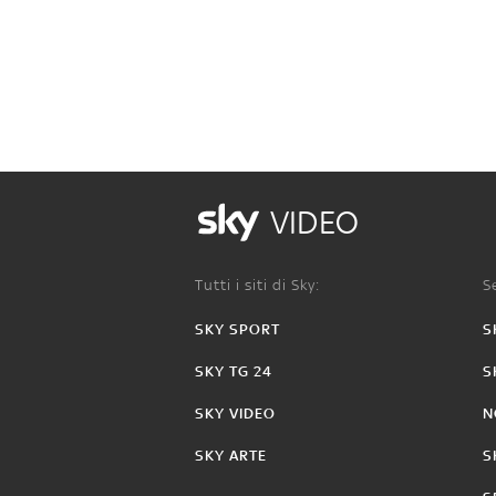
VIDEO
Tutti i siti di Sky:
Se
SKY SPORT
S
SKY TG 24
S
SKY VIDEO
N
SKY ARTE
S