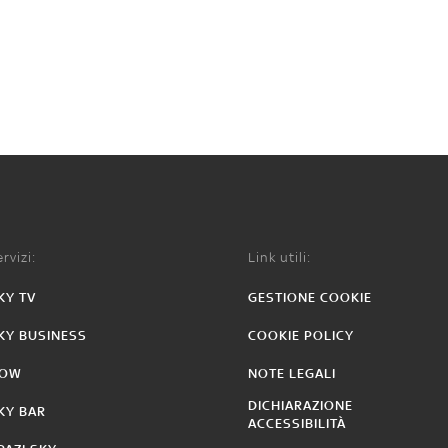
rvizi:
Link utili:
KY TV
GESTIONE COOKIE
KY BUSINESS
COOKIE POLICY
OW
NOTE LEGALI
DICHIARAZIONE
KY BAR
ACCESSIBILITÀ