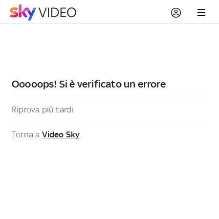
Ooooops! Si è verificato un errore
Riprova più tardi
Torna a
Video Sky