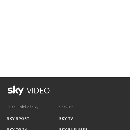
VIDEO
Tutti i siti di Sky:
Servizi:
SKY SPORT
SKY TV
SKY TG 24
SKY BUSINESS