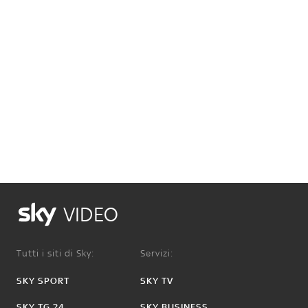
VIDEO
Tutti i siti di Sky:
Servizi:
SKY SPORT
SKY TV
SKY TG 24
SKY BUSINESS