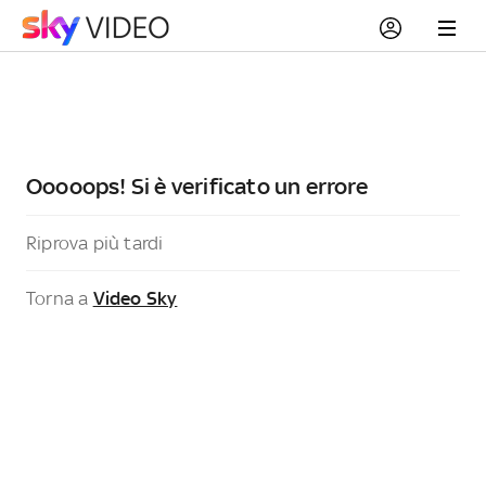
Ooooops! Si è verificato un errore
Riprova più tardi
Torna a
Video Sky