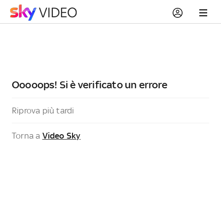
Ooooops! Si è verificato un errore
Riprova più tardi
Torna a
Video Sky