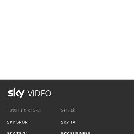
VIDEO
Tutti i siti di Sky:
Servizi:
SKY SPORT
SKY TV
SKY TG 24
SKY BUSINESS