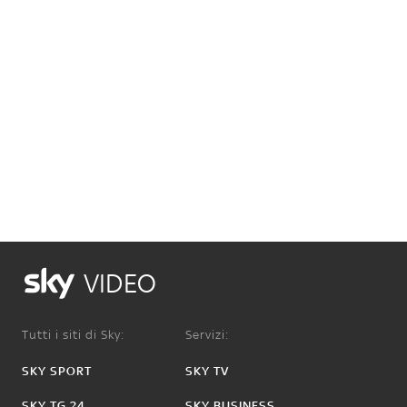
VIDEO
Tutti i siti di Sky:
Servizi:
SKY SPORT
SKY TV
SKY TG 24
SKY BUSINESS