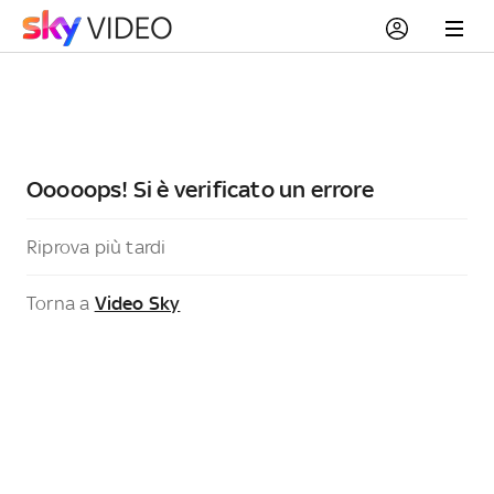
Ooooops! Si è verificato un errore
Riprova più tardi
Torna a
Video Sky