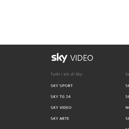
VIDEO
Tutti i siti di Sky:
Se
SKY SPORT
S
SKY TG 24
S
SKY VIDEO
N
SKY ARTE
S