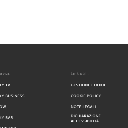
rvizi:
Link utili:
KY TV
GESTIONE COOKIE
KY BUSINESS
COOKIE POLICY
OW
NOTE LEGALI
DICHIARAZIONE
KY BAR
ACCESSIBILITÀ