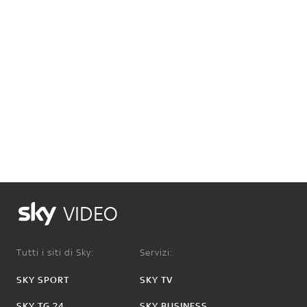
VIDEO
Tutti i siti di Sky:
Servizi:
SKY SPORT
SKY TV
SKY TG 24
SKY BUSINESS