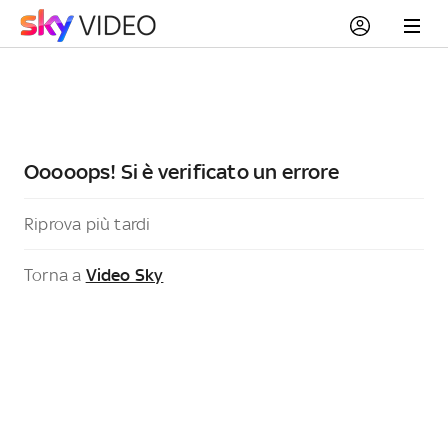
Ooooops! Si è verificato un errore
Riprova più tardi
Torna a
Video Sky