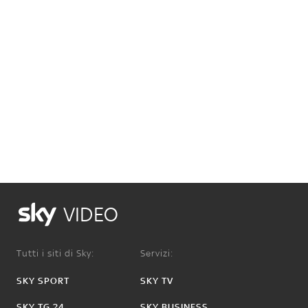
VIDEO
Tutti i siti di Sky:
Servizi:
SKY SPORT
SKY TV
SKY TG 24
SKY BUSINESS