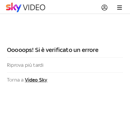
Ooooops! Si è verificato un errore
Riprova più tardi
Torna a
Video Sky