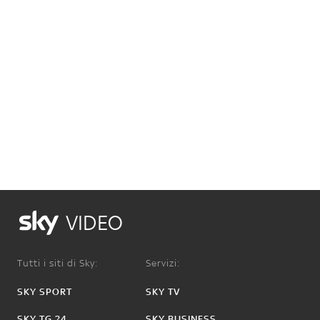
VIDEO
Tutti i siti di Sky:
Servizi:
SKY SPORT
SKY TV
SKY TG 24
SKY BUSINESS