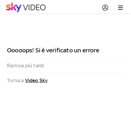
Ooooops! Si è verificato un errore
Riprova più tardi
Torna a
Video Sky