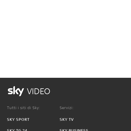
VIDEO
Tutti i siti di Sky:
Servizi:
SKY SPORT
SKY TV
SKY TG 24
SKY BUSINESS