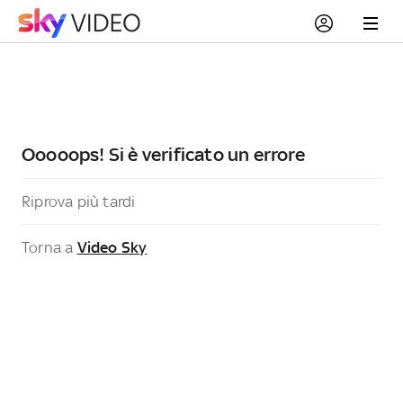
Ooooops! Si è verificato un errore
Riprova più tardi
Torna a
Video Sky