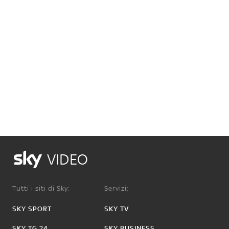
VIDEO
Tutti i siti di Sky:
Servizi:
SKY SPORT
SKY TV
SKY TG 24
SKY BUSINESS