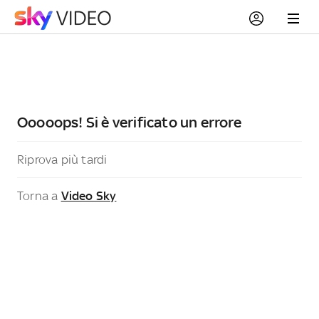
Ooooops! Si è verificato un errore
Riprova più tardi
Torna a
Video Sky