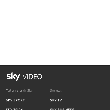
VIDEO
Tutti i siti di Sky:
Servizi:
SKY SPORT
SKY TV
SKY TG 24
SKY BUSINESS