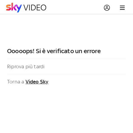
Ooooops! Si è verificato un errore
Riprova più tardi
Torna a
Video Sky