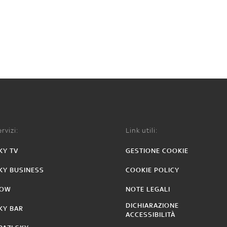
rvizi:
Link utili:
KY TV
GESTIONE COOKIE
KY BUSINESS
COOKIE POLICY
OW
NOTE LEGALI
DICHIARAZIONE
KY BAR
ACCESSIBILITÀ