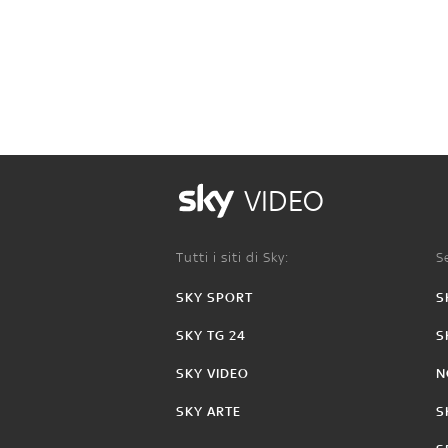
VIDEO
Tutti i siti di Sky:
Se
SKY SPORT
S
SKY TG 24
S
SKY VIDEO
N
SKY ARTE
S