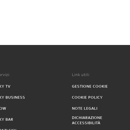
rvizi:
Link utili:
KY TV
GESTIONE COOKIE
KY BUSINESS
COOKIE POLICY
OW
NOTE LEGALI
DICHIARAZIONE
KY BAR
ACCESSIBILITÀ