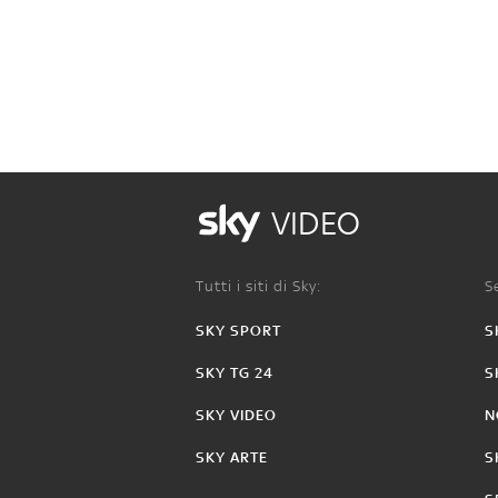
VIDEO
Tutti i siti di Sky:
Se
SKY SPORT
S
SKY TG 24
S
SKY VIDEO
N
SKY ARTE
S