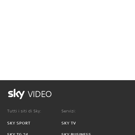
VIDEO
Tutti i siti di Sky:
Servizi:
SKY SPORT
SKY TV
SKY TG 24
SKY BUSINESS