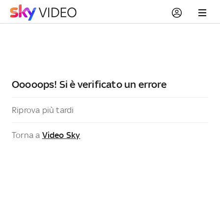
Ooooops! Si è verificato un errore
Riprova più tardi
Torna a
Video Sky