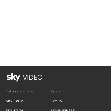
VIDEO
Tutti i siti di Sky:
Servizi:
SKY SPORT
SKY TV
SKY TG 24
SKY BUSINESS