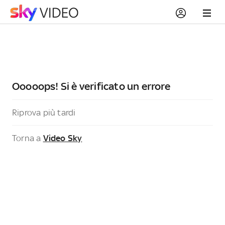
Ooooops! Si è verificato un errore
Riprova più tardi
Torna a
Video Sky