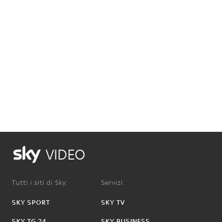
VIDEO
Tutti i siti di Sky:
Servizi:
SKY SPORT
SKY TV
SKY TG 24
SKY BUSINESS