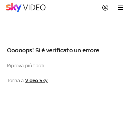
Ooooops! Si è verificato un errore
Riprova più tardi
Torna a
Video Sky