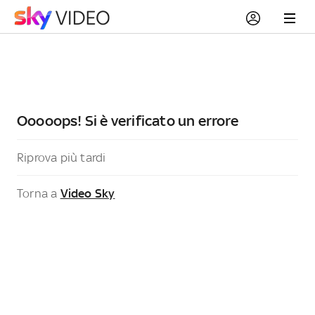
Ooooops! Si è verificato un errore
Riprova più tardi
Torna a
Video Sky