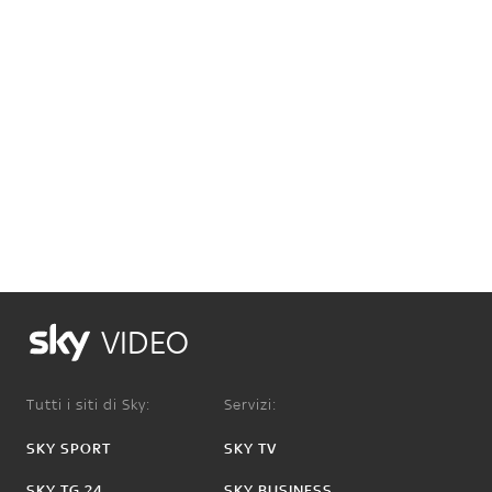
VIDEO
Tutti i siti di Sky:
Servizi:
SKY SPORT
SKY TV
SKY TG 24
SKY BUSINESS