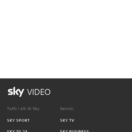
VIDEO
Tutti i siti di Sky:
Servizi:
SKY SPORT
SKY TV
SKY TG 24
SKY BUSINESS