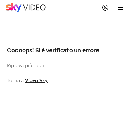
Ooooops! Si è verificato un errore
Riprova più tardi
Torna a
Video Sky