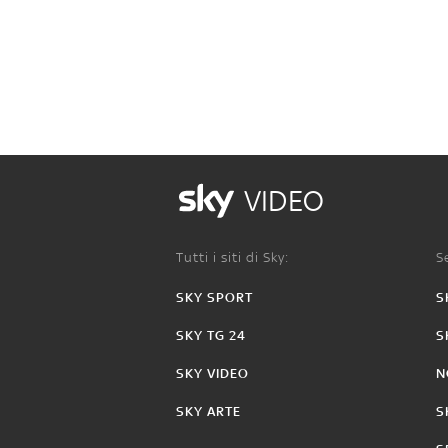
VIDEO
Tutti i siti di Sky:
Se
SKY SPORT
S
SKY TG 24
S
SKY VIDEO
N
SKY ARTE
S