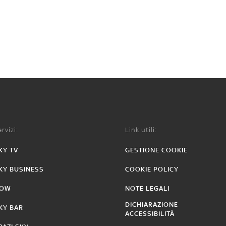
rvizi:
Link utili:
KY TV
GESTIONE COOKIE
KY BUSINESS
COOKIE POLICY
OW
NOTE LEGALI
DICHIARAZIONE
KY BAR
ACCESSIBILITÀ