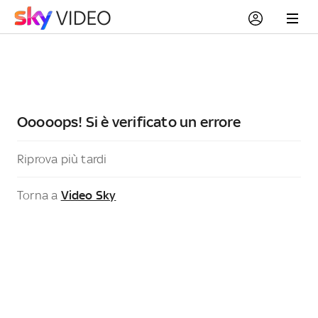
Ooooops! Si è verificato un errore
Riprova più tardi
Torna a
Video Sky