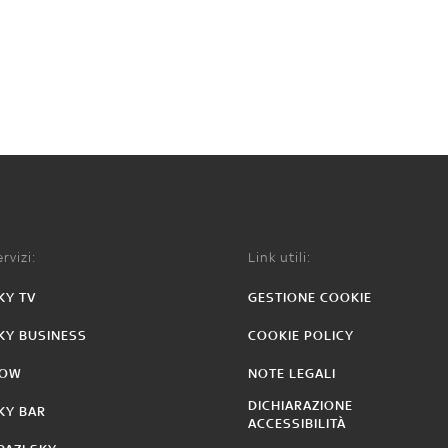
rvizi:
Link utili:
KY TV
GESTIONE COOKIE
KY BUSINESS
COOKIE POLICY
OW
NOTE LEGALI
DICHIARAZIONE
KY BAR
ACCESSIBILITÀ